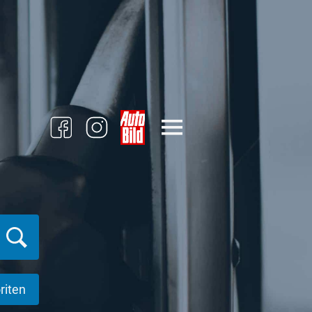
riten