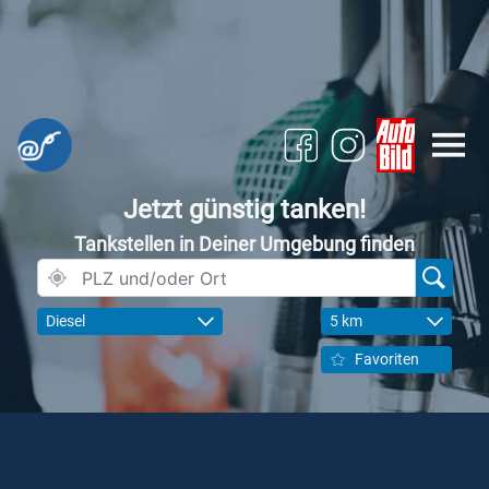
Jetzt günstig tanken!
Tankstellen in Deiner Umgebung finden
Diesel
5 km
Favoriten