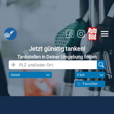
Jetzt günstig tanken!
Tankstellen in Deiner Umgebung finden
Diesel
5 km
Favoriten