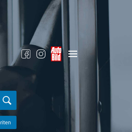
riten