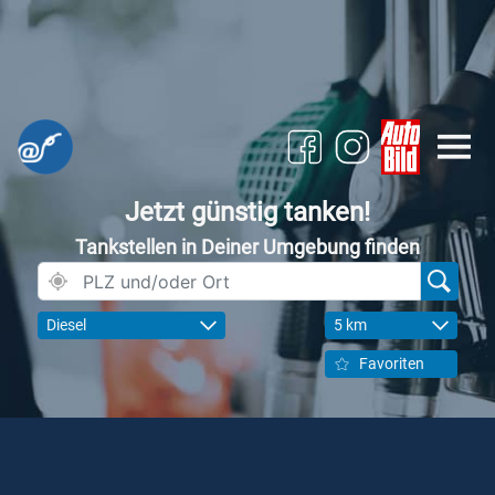
Jetzt günstig tanken!
Tankstellen in Deiner Umgebung finden
Diesel
5 km
Favoriten