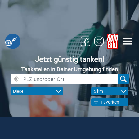
Jetzt günstig tanken!
Tankstellen in Deiner Umgebung finden
Diesel
5 km
Favoriten