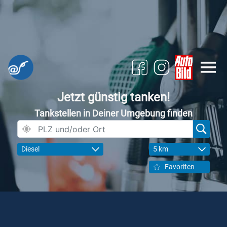
Jetzt günstig tanken!
Tankstellen in Deiner Umgebung finden
Diesel
5 km
Favoriten