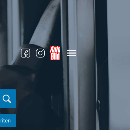
riten