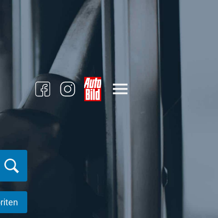
riten