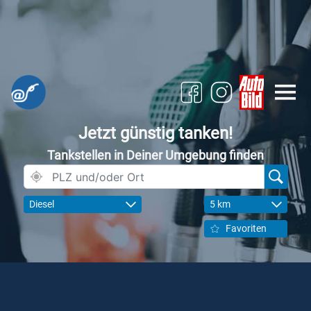
Jetzt günstig tanken!
Tankstellen in Deiner Umgebung finden
Diesel
5 km
Favoriten