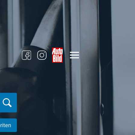
riten