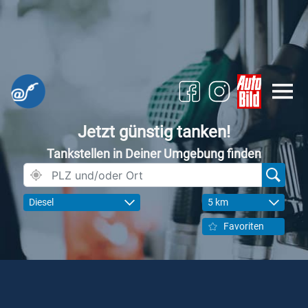
Jetzt günstig tanken!
Tankstellen in Deiner Umgebung finden
Diesel
5 km
Favoriten