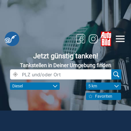
Jetzt günstig tanken!
Tankstellen in Deiner Umgebung finden
Diesel
5 km
Favoriten