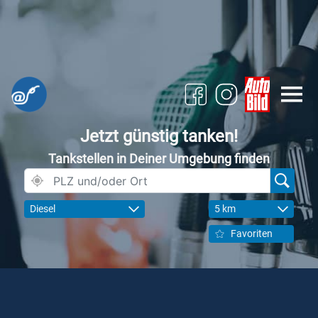
Jetzt günstig tanken!
Tankstellen in Deiner Umgebung finden
Diesel
5 km
Favoriten