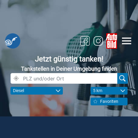
Jetzt günstig tanken!
Tankstellen in Deiner Umgebung finden
Diesel
5 km
Favoriten