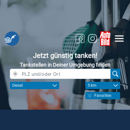
Jetzt günstig tanken!
Tankstellen in Deiner Umgebung finden
Diesel
5 km
Favoriten