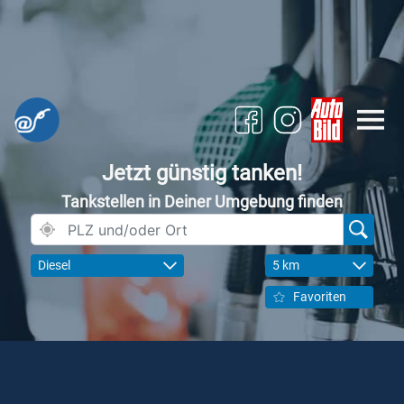
Jetzt günstig tanken!
Tankstellen in Deiner Umgebung finden
Diesel
5 km
Favoriten