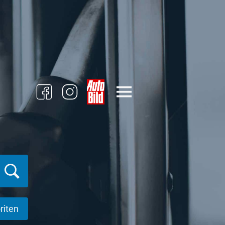
riten