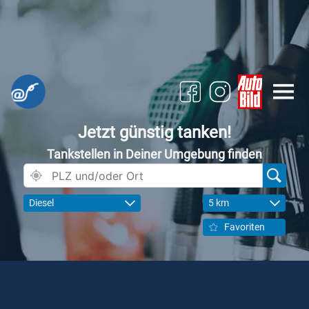
Jetzt günstig tanken!
Tankstellen in Deiner Umgebung finden
Diesel
5 km
Favoriten