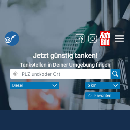
Jetzt günstig tanken!
Tankstellen in Deiner Umgebung finden
Diesel
5 km
Favoriten