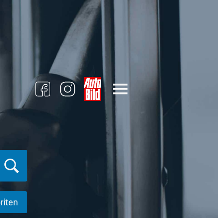
riten