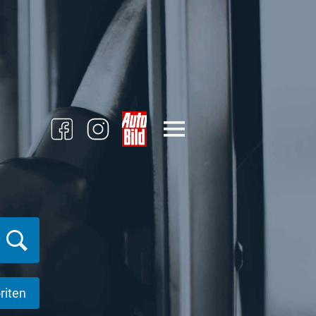
riten