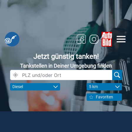
Jetzt günstig tanken!
Tankstellen in Deiner Umgebung finden
Diesel
5 km
Favoriten