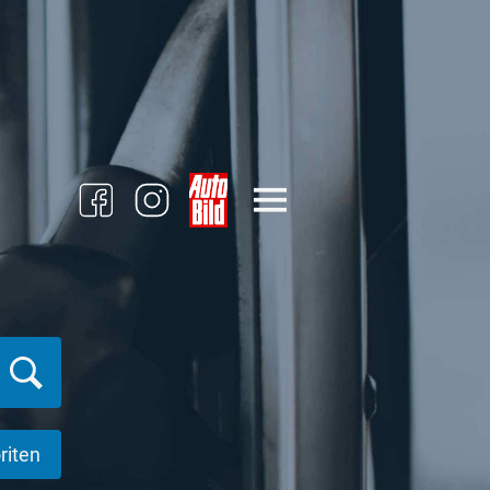
riten