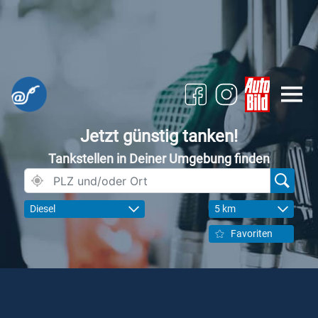
Jetzt günstig tanken!
Tankstellen in Deiner Umgebung finden
Diesel
5 km
Favoriten