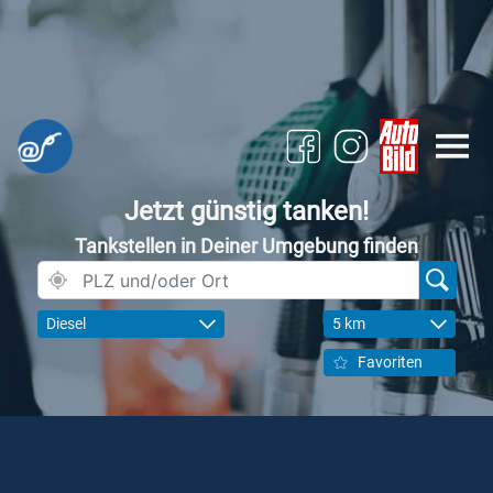
Jetzt günstig tanken!
Tankstellen in Deiner Umgebung finden
Diesel
5 km
Favoriten