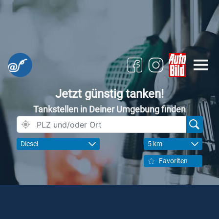
Jetzt günstig tanken!
Tankstellen in Deiner Umgebung finden
Diesel
5 km
Favoriten