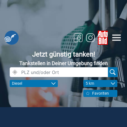
Jetzt günstig tanken!
Tankstellen in Deiner Umgebung finden
Diesel
5 km
Favoriten