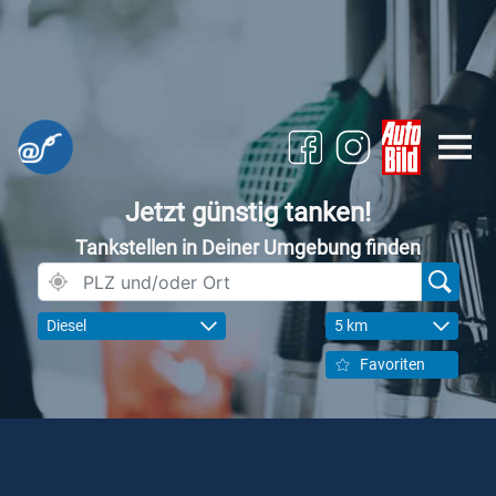
Jetzt günstig tanken!
Tankstellen in Deiner Umgebung finden
Diesel
5 km
Favoriten