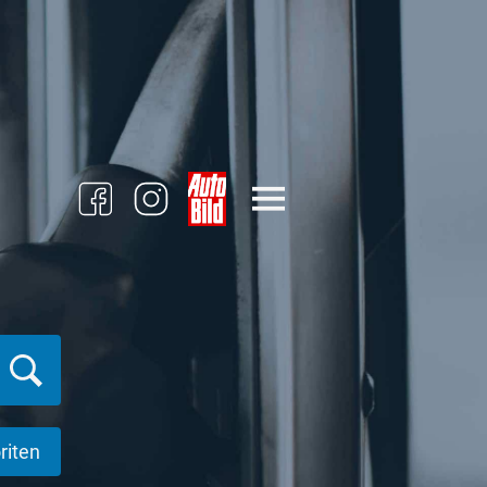
riten