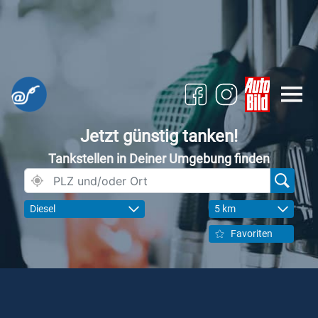
Jetzt günstig tanken!
Tankstellen in Deiner Umgebung finden
Diesel
5 km
Favoriten