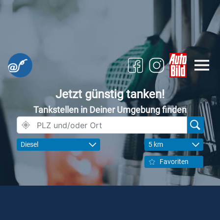
Jetzt günstig tanken!
Tankstellen in Deiner Umgebung finden
Diesel
5 km
Favoriten