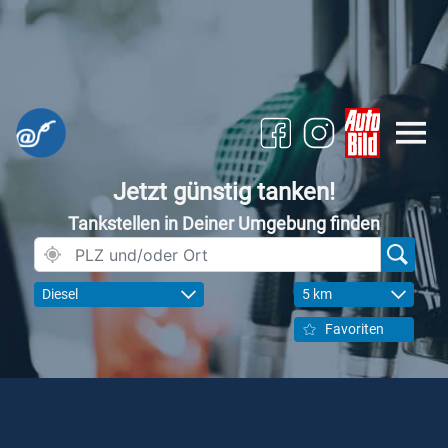
Jetzt günstig tanken!
Tankstellen in Deiner Umgebung finden
Diesel
5 km
Favoriten