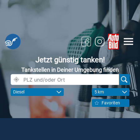
Jetzt günstig tanken!
Tankstellen in Deiner Umgebung finden
Diesel
5 km
Favoriten