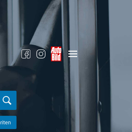
riten