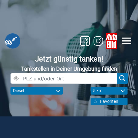
Jetzt günstig tanken!
Tankstellen in Deiner Umgebung finden
Diesel
5 km
Favoriten