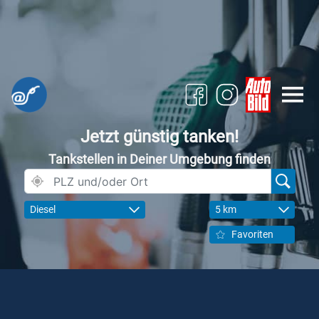
Jetzt günstig tanken!
Tankstellen in Deiner Umgebung finden
Diesel
5 km
Favoriten