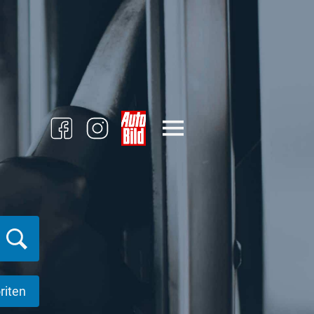
riten