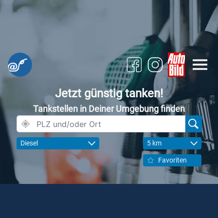
Jetzt günstig tanken!
Tankstellen in Deiner Umgebung finden
Diesel
5 km
Favoriten