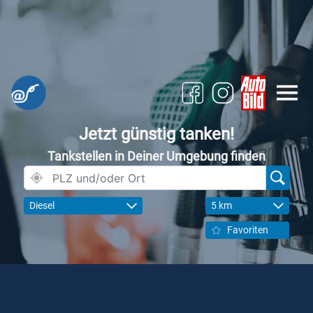
Jetzt günstig tanken!
Tankstellen in Deiner Umgebung finden
Diesel
5 km
Favoriten