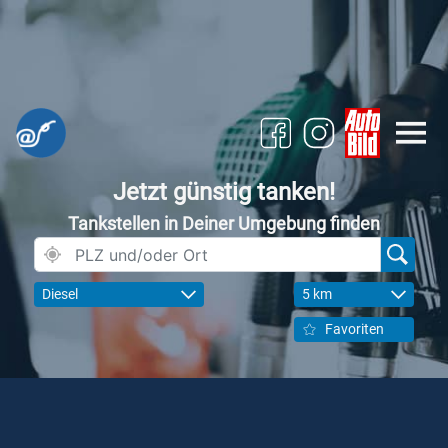
Jetzt günstig tanken!
Tankstellen in Deiner Umgebung finden
Diesel
5 km
Favoriten