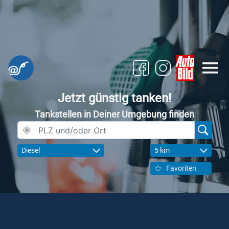
Jetzt günstig tanken!
Tankstellen in Deiner Umgebung finden
Diesel
5 km
Favoriten