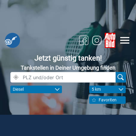
Jetzt günstig tanken!
Tankstellen in Deiner Umgebung finden
Diesel
5 km
Favoriten