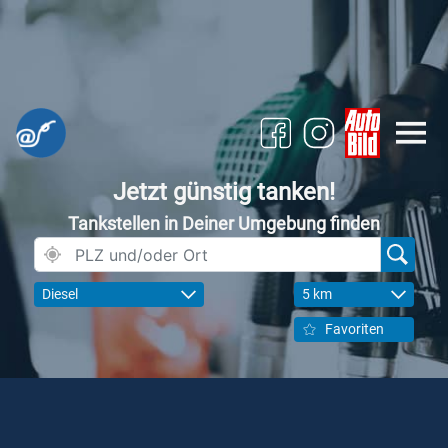
Jetzt günstig tanken!
Tankstellen in Deiner Umgebung finden
Diesel
5 km
Favoriten