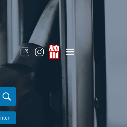
riten