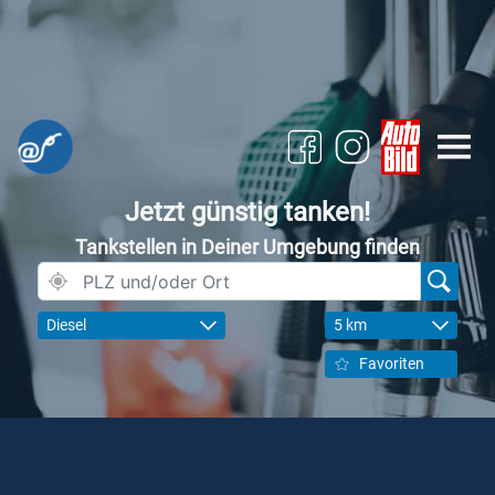
Jetzt günstig tanken!
Tankstellen in Deiner Umgebung finden
Diesel
5 km
Favoriten