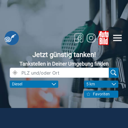
Jetzt günstig tanken!
Tankstellen in Deiner Umgebung finden
Diesel
5 km
Favoriten