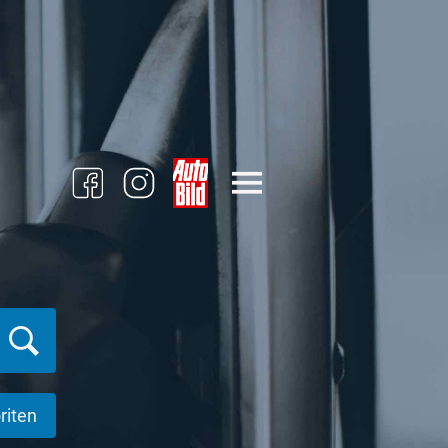
riten