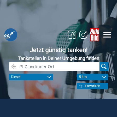
Jetzt günstig tanken!
Tankstellen in Deiner Umgebung finden
Diesel
5 km
Favoriten