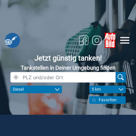
Jetzt günstig tanken!
Tankstellen in Deiner Umgebung finden
Diesel
5 km
Favoriten